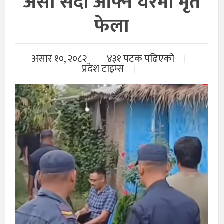
अंसा सदा आफ्नै घरमा मृत
फेला
असार १०, २०८२
४३१ पटक पढिएको
प्रदेश टाइम्स